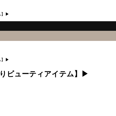
ム】▶
ム】▶
もりビューティアイテム】▶