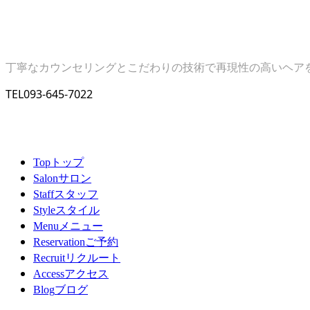
丁寧なカウンセリングとこだわりの技術で再現性の高いヘア
TEL
093-645-7022
トップ
Top
サロン
Salon
スタッフ
Staff
スタイル
Style
メニュー
Menu
ご予約
Reservation
リクルート
Recruit
アクセス
Access
ブログ
Blog