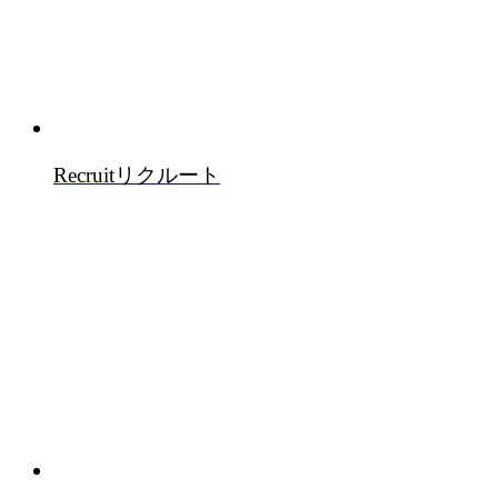
Recruit
リクルート