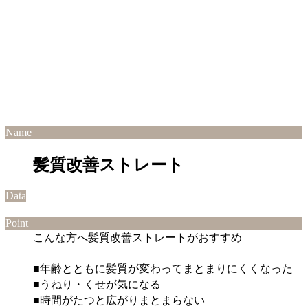
Name
髪質改善ストレート
Data
Point
こんな方へ髪質改善ストレートがおすすめ
■年齢とともに髪質が変わってまとまりにくくなった
■うねり・くせが気になる
■時間がたつと広がりまとまらない