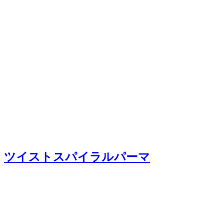
ツイストスパイラルパーマ