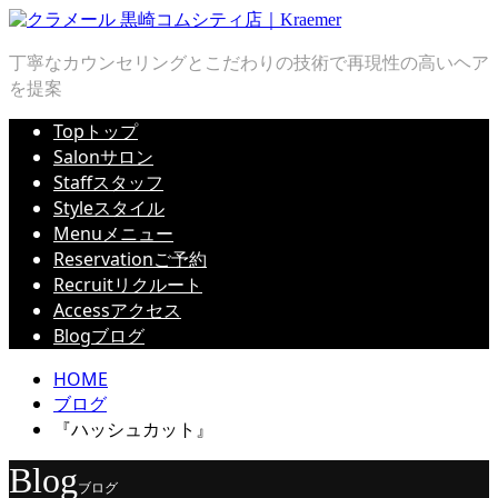
丁寧なカウンセリングとこだわりの技術で再現性の高いヘア
を提案
Top
トップ
Salon
サロン
Staff
スタッフ
Style
スタイル
Menu
メニュー
Reservation
ご予約
Recruit
リクルート
Access
アクセス
Blog
ブログ
HOME
ブログ
『ハッシュカット』
Blog
ブログ