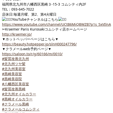
福岡県北九州市八幡西区黒崎３-15-3 コムシティ内2F
TEL：093-645-7022
店休日:毎週月曜、第2、第4火曜日
YouTubeチャンネルはこちら
https://www.youtube.com/channel/UCtB6MiQBWZB7p1s_5xVIlnA
✂︎
Kraemer Paris Kurosakiコムシティ店ホームページ
http://kraemer.jp/
▼ホットペッパーページはこちら▼
https://beauty.hotpepper.jp/slnH000247796/
▼クラメールweb予約ページ▼
https://saloon.to/r/g/60166/m/0010/
#髪質改善北九州
#北九州ツヤ髪
#北九州美容室
#黒崎美容室
#黒崎美容院
#八幡西区美容室
#髪質改善黒崎
#北九州オイルカラー
#黒崎オイルカラー
#クラメール黒崎
#クラメールコムシティ