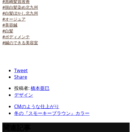
#黒崎髪質改善
#脱白髪染め北九州
#白髪ぼかし北九州
#オージュア
#美容鍼
#白髪
#ボディメンテ
#鍼のできる美容室
Tweet
Share
投稿者:
橋本亜巳
デザイン
CMのような仕上がり
冬の『スモーキーブラウン』カラー
関連記事