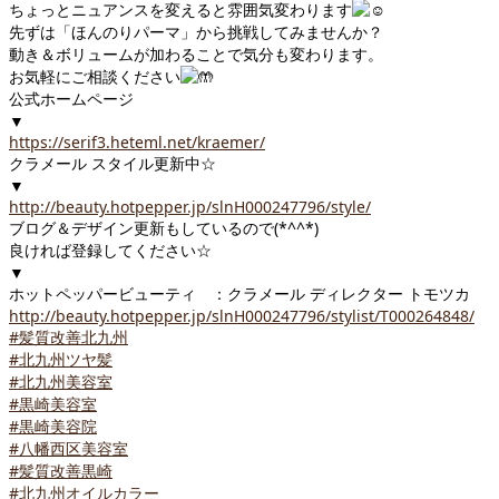
ちょっとニュアンスを変えると雰囲気変わります
先ずは「ほんのりパーマ」から挑戦してみませんか？
動き＆ボリュームが加わることで気分も変わります。
お気軽にご相談ください
公式ホームページ
▼
https://serif3.heteml.net/kraemer/
クラメール スタイル更新中☆
▼
http://beauty.hotpepper.jp/slnH000247796/style/
ブログ＆デザイン更新もしているので(*^^*)
良ければ登録してください☆
▼
ホットペッパービューティ ：クラメール ディレクター トモツカ
http://beauty.hotpepper.jp/slnH000247796/stylist/T000264848/
#髪質改善北九州
#北九州ツヤ髪
#北九州美容室
#黒崎美容室
#黒崎美容院
#八幡西区美容室
#髪質改善黒崎
#北九州オイルカラー