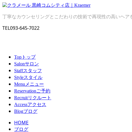
丁寧なカウンセリングとこだわりの技術で再現性の高いヘア
TEL
093-645-7022
トップ
Top
サロン
Salon
スタッフ
Staff
スタイル
Style
メニュー
Menu
ご予約
Reservation
リクルート
Recruit
アクセス
Access
ブログ
Blog
HOME
ブログ