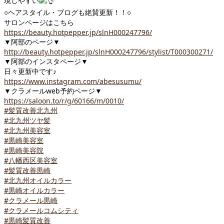
現しやすい
○ヘアスタイル・ブログも絶賛更新！！○
サロンページはこちら
https://beauty.hotpepper.jp/slnH000247796/
▼阿部のページ▼
http://beauty.hotpepper.jp/slnH000247796/stylist/T000300271/
▼阿部のインスタページ▼
日々更新中です♪
https://www.instagram.com/abesusumu/
▼クラメールweb予約ページ▼
https://saloon.to/r/g/60166/m/0010/
#髪質改善北九州
#北九州ツヤ髪
#北九州美容室
#黒崎美容室
#黒崎美容院
#八幡西区美容室
#髪質改善黒崎
#北九州オイルカラー
#黒崎オイルカラー
#クラメール黒崎
#クラメールコムシティ
#黒崎髪質改善