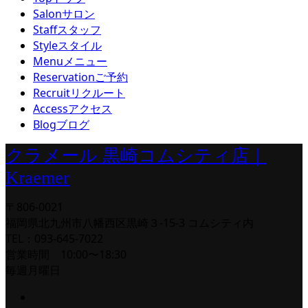
Salon
サロン
Staff
スタッフ
Style
スタイル
Menu
メニュー
Reservation
ご予約
Recruit
リクルート
Access
アクセス
Blog
ブログ
クラメール 黒崎コムシティ店｜
Kraemer
〒806-0021
福岡県北九州市八幡西区黒崎３-15-3 コムシティ内
TEL：093-645-7022
営業時間 10:00〜18:30
毎週月曜日