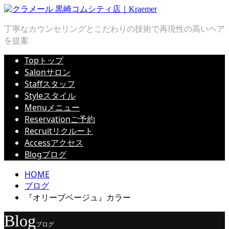
丁寧なカウンセリングとこだわりの技術で再現性の高いヘア
を提案
Top
トップ
Salon
サロン
Staff
スタッフ
Style
スタイル
Menu
メニュー
Reservation
ご予約
Recruit
リクルート
Access
アクセス
Blog
ブログ
HOME
ブログ
『オリーブベージュ』カラー
Blog
ブログ