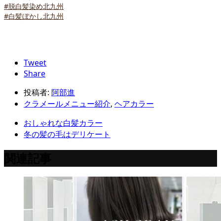
#脱白髪染め北九州
#白髪ぼかし北九州
Tweet
Share
投稿者:
阿部進
クラメールメニュー紹介
,
ヘアカラー
おしゃれな白髪カラー
冬の髪の毛はデリケート
関連記事