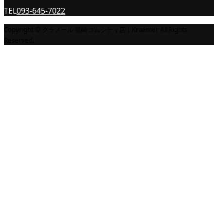
TEL
093-645-7022
Copyright © クラメール 黒崎コムシティ店｜Kraemer All Rights
Reserved.