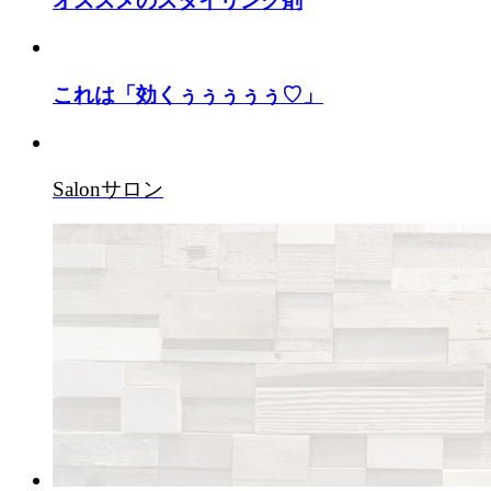
これは「効くぅぅぅぅぅ♡」
Salon
サロン