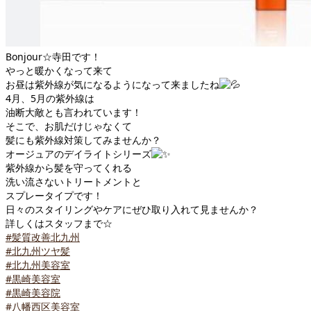
Bonjour☆寺田です！
やっと暖かくなって来て
お昼は紫外線が気になるようになって来ましたね
4月、5月の紫外線は
油断大敵とも言われています！
そこで、お肌だけじゃなくて
髪にも紫外線対策してみませんか？
オージュアのデイライトシリーズ
紫外線から髪を守ってくれる
洗い流さないトリートメントと
スプレータイプです！
日々のスタイリングやケアにぜひ取り入れて見ませんか？
詳しくはスタッフまで☆
#髪質改善北九州
#北九州ツヤ髪
#北九州美容室
#黒崎美容室
#黒崎美容院
#八幡西区美容室