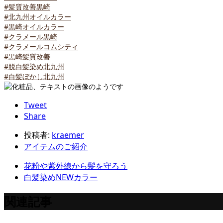
#髪質改善黒崎
#北九州オイルカラー
#黒崎オイルカラー
#クラメール黒崎
#クラメールコムシティ
#黒崎髪質改善
#脱白髪染め北九州
#白髪ぼかし北九州
Tweet
Share
投稿者:
kraemer
アイテムのご紹介
花粉や紫外線から髪を守ろう
白髪染めNEWカラー
関連記事