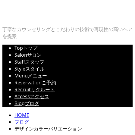
丁寧なカウンセリングとこだわりの技術で再現性の高いヘア
を提案
Top
トップ
Salon
サロン
Staff
スタッフ
Style
スタイル
Menu
メニュー
Reservation
ご予約
Recruit
リクルート
Access
アクセス
Blog
ブログ
HOME
ブログ
デザインカラーバリエーション