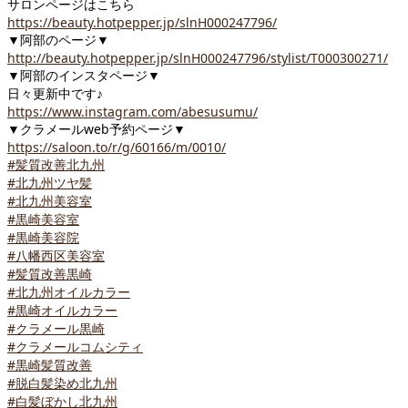
サロンページはこちら
https://beauty.hotpepper.jp/slnH000247796/
▼阿部のページ▼
http://beauty.hotpepper.jp/slnH000247796/stylist/T000300271/
▼阿部のインスタページ▼
日々更新中です♪
https://www.instagram.com/abesusumu/
▼クラメールweb予約ページ▼
https://saloon.to/r/g/60166/m/0010/
#髪質改善北九州
#北九州ツヤ髪
#北九州美容室
#黒崎美容室
#黒崎美容院
#八幡西区美容室
#髪質改善黒崎
#北九州オイルカラー
#黒崎オイルカラー
#クラメール黒崎
#クラメールコムシティ
#黒崎髪質改善
#脱白髪染め北九州
#白髪ぼかし北九州