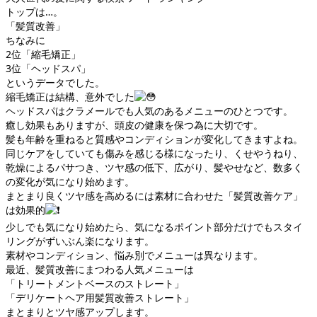
トップは…。
「髪質改善」
ちなみに
2位「縮毛矯正」
3位「ヘッドスパ」
というデータでした。
縮毛矯正は結構、意外でした
ヘッドスパはクラメールでも人気のあるメニューのひとつです。
癒し効果もありますが、頭皮の健康を保つ為に大切です。
髪も年齢を重ねると質感やコンディションが変化してきますよね。
同じケアをしていても傷みを感じる様になったり、くせやうねり、
乾燥によるパサつき、ツヤ感の低下、広がり、髪やせなど、数多く
の変化が気になり始めます。
まとまり良くツヤ感を高めるには素材に合わせた「髪質改善ケア」
は効果的
少しでも気になり始めたら、気になるポイント部分だけでもスタイ
リングがずいぶん楽になります。
素材やコンディション、悩み別でメニューは異なります。
最近、髪質改善にまつわる人気メニューは
「トリートメントベースのストレート」
「デリケートヘア用髪質改善ストレート」
まとまりとツヤ感アップします。