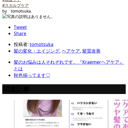
#スカルプケア
by tomotsuka.
Tweet
Share
投稿者:
tomotsuka
髪の変化・エイジング
,
ヘアケア
,
髪質改善
髪のお悩みは人それぞれです。『Kraemerヘアケア』
とは
秋色揃ってます♡
関連記事