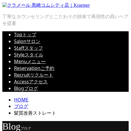
丁寧なカウンセリングとこだわりの技術で再現性の高いヘア
を提案
Top
トップ
Salon
サロン
Staff
スタッフ
Style
スタイル
Menu
メニュー
Reservation
ご予約
Recruit
リクルート
Access
アクセス
Blog
ブログ
HOME
ブログ
髪質改善ストレート
Blog
ブログ