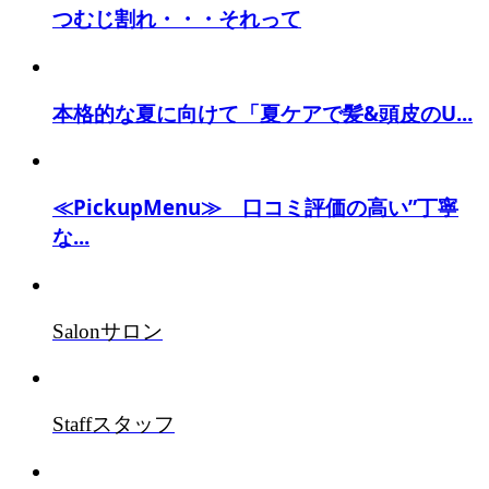
つむじ割れ・・・それって
本格的な夏に向けて「夏ケアで髪&頭皮のU...
≪PickupMenu≫ 口コミ評価の高い”丁寧
な...
Salon
サロン
Staff
スタッフ