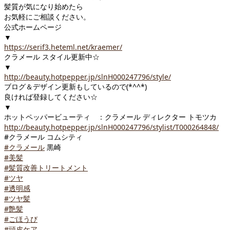
髪質が気になり始めたら
お気軽にご相談ください。
公式ホームページ
▼
https://serif3.heteml.net/kraemer/
クラメール スタイル更新中☆
▼
http://beauty.hotpepper.jp/slnH000247796/style/
ブログ＆デザイン更新もしているので(*^^*)
良ければ登録してください☆
▼
ホットペッパービューティ ：クラメール ディレクター トモツカ
http://beauty.hotpepper.jp/slnH000247796/stylist/T000264848/
#クラメール コムシティ
#クラメール
黒崎
#美髪
#髪質改善トリートメント
#ツヤ
#透明感
#ツヤ髪
#艶髪
#ごほうび
#頭皮ケア