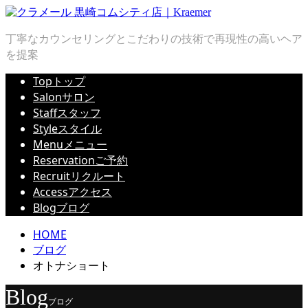
丁寧なカウンセリングとこだわりの技術で再現性の高いヘア
を提案
Top
トップ
Salon
サロン
Staff
スタッフ
Style
スタイル
Menu
メニュー
Reservation
ご予約
Recruit
リクルート
Access
アクセス
Blog
ブログ
HOME
ブログ
オトナショート
Blog
ブログ