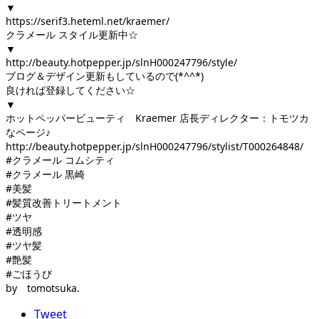
▼
https://serif3.heteml.net/kraemer/
クラメール スタイル更新中☆
▼
http://beauty.hotpepper.jp/slnH000247796/style/
ブログ＆デザイン更新もしているので(*^^*)
良ければ登録してください☆
▼
ホットペッパービューティ Kraemer 店長ディレクター：トモツカ
なページ♪
http://beauty.hotpepper.jp/slnH000247796/stylist/T000264848/
#クラメール コムシティ
#クラメール 黒崎
#美髪
#髪質改善トリートメント
#ツヤ
#透明感
#ツヤ髪
#艶髪
#ごほうび
by tomotsuka.
Tweet