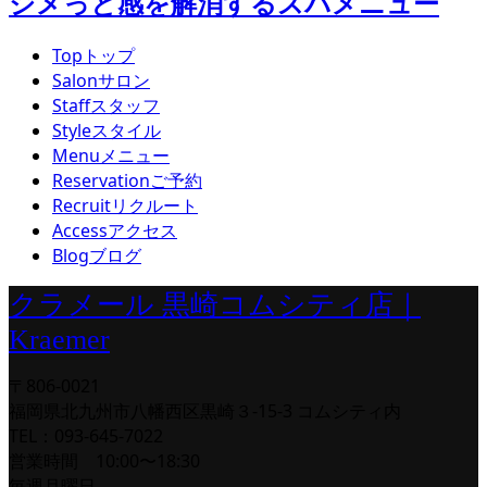
ジメっと感を解消するスパメニュー
Top
トップ
Salon
サロン
Staff
スタッフ
Style
スタイル
Menu
メニュー
Reservation
ご予約
Recruit
リクルート
Access
アクセス
Blog
ブログ
クラメール 黒崎コムシティ店｜
Kraemer
〒806-0021
福岡県北九州市八幡西区黒崎３-15-3 コムシティ内
TEL：093-645-7022
営業時間 10:00〜18:30
毎週月曜日