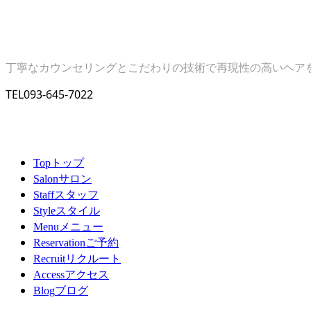
丁寧なカウンセリングとこだわりの技術で再現性の高いヘア
TEL
093-645-7022
トップ
Top
サロン
Salon
スタッフ
Staff
スタイル
Style
メニュー
Menu
ご予約
Reservation
リクルート
Recruit
アクセス
Access
ブログ
Blog