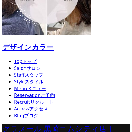
デザインカラー
Top
トップ
Salon
サロン
Staff
スタッフ
Style
スタイル
Menu
メニュー
Reservation
ご予約
Recruit
リクルート
Access
アクセス
Blog
ブログ
クラメール 黒崎コムシティ店｜