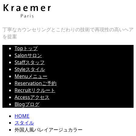
丁寧なカウンセリングとこだわりの技術で再現性の高いヘア
を提案
Top
トップ
Salon
サロン
Staff
スタッフ
Style
スタイル
Menu
メニュー
Reservation
ご予約
Recruit
リクルート
Access
アクセス
Blog
ブログ
HOME
スタイル
外国人風バレイアージュカラー