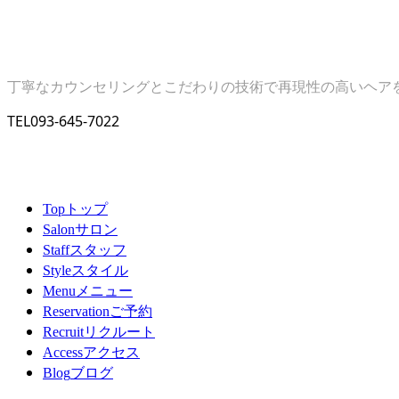
丁寧なカウンセリングとこだわりの技術で再現性の高いヘア
TEL
093-645-7022
トップ
Top
サロン
Salon
スタッフ
Staff
スタイル
Style
メニュー
Menu
ご予約
Reservation
リクルート
Recruit
アクセス
Access
ブログ
Blog