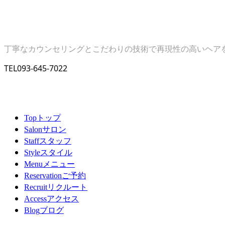
丁寧なカウンセリングとこだわりの技術で再現性の高いヘア
TEL
093-645-7022
トップ
Top
サロン
Salon
スタッフ
Staff
スタイル
Style
メニュー
Menu
ご予約
Reservation
リクルート
Recruit
アクセス
Access
ブログ
Blog