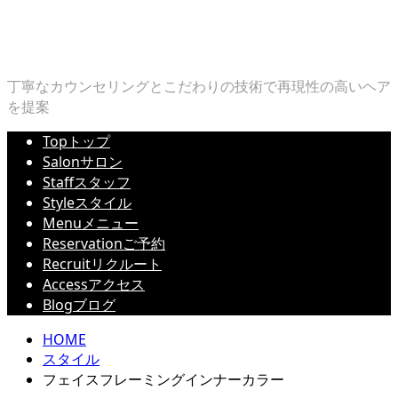
丁寧なカウンセリングとこだわりの技術で再現性の高いヘア
を提案
Top
トップ
Salon
サロン
Staff
スタッフ
Style
スタイル
Menu
メニュー
Reservation
ご予約
Recruit
リクルート
Access
アクセス
Blog
ブログ
HOME
スタイル
フェイスフレーミングインナーカラー