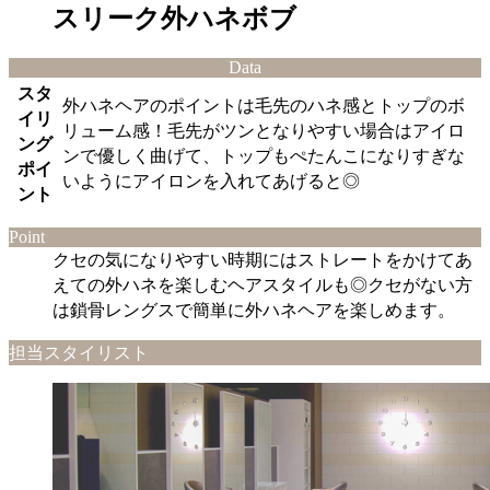
スリーク外ハネボブ
Data
スタ
外ハネヘアのポイントは毛先のハネ感とトップのボ
イリ
リューム感！毛先がツンとなりやすい場合はアイロ
ング
ンで優しく曲げて、トップもぺたんこになりすぎな
ポイ
いようにアイロンを入れてあげると◎
ント
Point
クセの気になりやすい時期にはストレートをかけてあ
えての外ハネを楽しむヘアスタイルも◎クセがない方
は鎖骨レングスで簡単に外ハネヘアを楽しめます。
担当スタイリスト