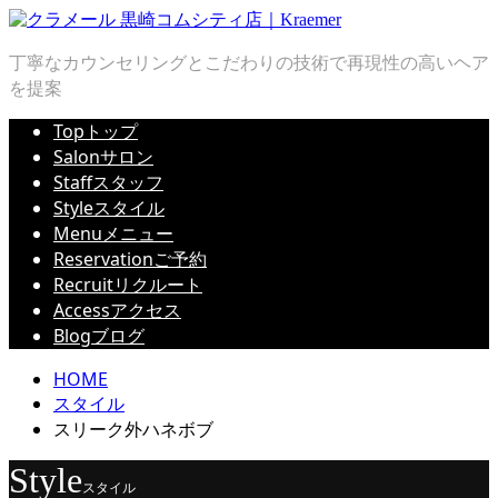
丁寧なカウンセリングとこだわりの技術で再現性の高いヘア
を提案
Top
トップ
Salon
サロン
Staff
スタッフ
Style
スタイル
Menu
メニュー
Reservation
ご予約
Recruit
リクルート
Access
アクセス
Blog
ブログ
HOME
スタイル
スリーク外ハネボブ
Style
スタイル