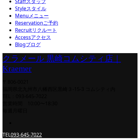
Staff
スタッフ
Style
スタイル
Menu
メニュー
Reservation
ご予約
Recruit
リクルート
Access
アクセス
Blog
ブログ
クラメール 黒崎コムシティ店｜
Kraemer
〒806-0021
福岡県北九州市八幡西区黒崎３-15-3 コムシティ内
TEL：093-645-7022
営業時間 10:00〜18:30
毎週月曜日
TEL
093-645-7022