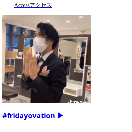
Access
アクセス
#fridayovation ▶