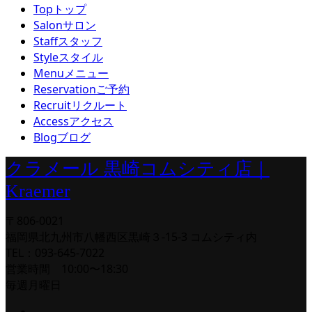
Top
トップ
Salon
サロン
Staff
スタッフ
Style
スタイル
Menu
メニュー
Reservation
ご予約
Recruit
リクルート
Access
アクセス
Blog
ブログ
クラメール 黒崎コムシティ店｜
Kraemer
〒806-0021
福岡県北九州市八幡西区黒崎３-15-3 コムシティ内
TEL：093-645-7022
営業時間 10:00〜18:30
毎週月曜日