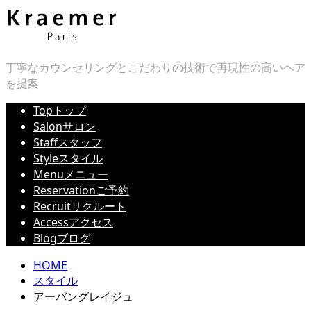
丁寧なカウンセリングとこだわりの技術で再現性の高いヘア
を提案
Top
トップ
Salon
サロン
Staff
スタッフ
Style
スタイル
Menu
メニュー
Reservation
ご予約
Recruit
リクルート
Access
アクセス
Blog
ブログ
HOME
スタイル
アーバングレイジュ