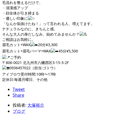
毛流れを整えるだけで、
・清潔感アップ
・顔全体が引き締まる
・優しい印象に
「なんか垢抜けたね！」って言われる人、増えてます。
ナチュラルなのに、きちんと感。
そんな大人の身だしなみ、始めてみませんか？
ご相談はお気軽に。
眉毛カット+WAX
20分¥3,300
眉毛カット+眉毛パーマ+WAX
45分¥5,500
ご予約
〒806-0021 北九州市八幡西区3-15-3-2F
0936457022（担当:ゴトウ）
アイブロウ受付時間:10時〜17時
定休日:毎週月曜日、その他
Tweet
Share
投稿者:
大塚裕介
ブログ