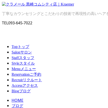
丁寧なカウンセリングとこだわりの技術で再現性の高いヘア
TEL
093-645-7022
トップ
Top
サロン
Salon
スタッフ
Staff
スタイル
Style
メニュー
Menu
ご予約
Reservation
リクルート
Recruit
アクセス
Access
ブログ
Blog
HOME
ブログ