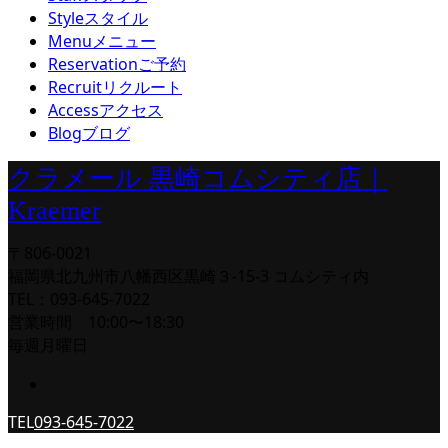
Style
スタイル
Menu
メニュー
Reservation
ご予約
Recruit
リクルート
Access
アクセス
Blog
ブログ
クラメール 黒崎コムシティ店｜
Kraemer
〒806-0021
福岡県北九州市八幡西区黒崎３-15-3 コムシティ内
TEL：093-645-7022
営業時間 10:00〜18:30
毎週月曜日
TEL
093-645-7022