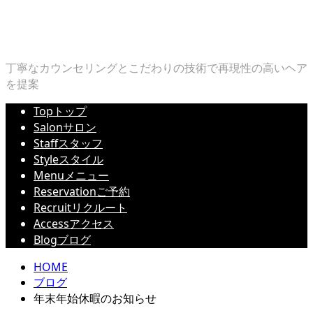
丁寧なカウンセリングとこだわりの技術で再現性の高いヘア
を提案
Top
トップ
Salon
サロン
Staff
スタッフ
Style
スタイル
Menu
メニュー
Reservation
ご予約
Recruit
リクルート
Access
アクセス
Blog
ブログ
HOME
ブログ
年末年始休暇のお知らせ