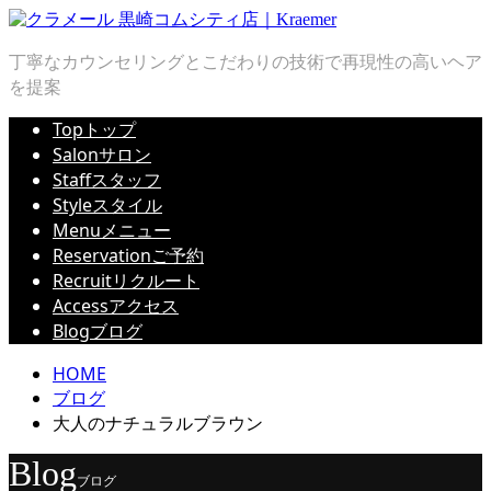
丁寧なカウンセリングとこだわりの技術で再現性の高いヘア
を提案
Top
トップ
Salon
サロン
Staff
スタッフ
Style
スタイル
Menu
メニュー
Reservation
ご予約
Recruit
リクルート
Access
アクセス
Blog
ブログ
HOME
ブログ
大人のナチュラルブラウン
Blog
ブログ