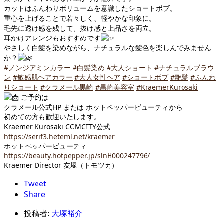
カットはふんわりボリュームを意識したショートボブ。
重心を上げることで若々しく、軽やかな印象に。
毛先に透け感を残して、抜け感と上品さを両立。
耳かけアレンジもおすすめです
やさしく白髪を染めながら、ナチュラルな髪色を楽しんでみません
か？
#ノンジアミンカラー
#白髪染め
#大人ショート
#ナチュラルブラウ
ン
#敏感肌ヘアカラー
#大人女性ヘア
#ショートボブ
#艶髪
#ふんわ
りショート
#クラメール黒崎
#黒崎美容室
#KraemerKurosaki
ご予約は
クラメール公式HP または ホットペッパービューティから
初めての方も歓迎いたします。
Kraemer Kurosaki COMCITY公式
https://serif3.heteml.net/kraemer
ホットペッパービューティ
https://beauty.hotpepper.jp/slnH000247796/
Kraemer Director 友塚（トモツカ）
Tweet
Share
投稿者:
大塚裕介