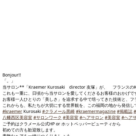
Bonjour!!
「。」
当サロン**「Kraemer Kurosaki director 友塚」が、
フランスのKr
これも一重に、日頃から当サロンを愛してくださるお客様のおかげで
お客様一人ひとりの「美しさ」を追求する中で培ってきた技術と、フラン
これからも、私たちが大切にする世界観を、この福岡の地から発信し
#kraemer
Kurosaki
#クラメール黒崎
#kraemermagazine
#掲載誌
八幡西区美容室
#サロンワーク
#美容室
#ヘアサロン
#美容室
#ヘア
ご予約はクラメール公式HP or ホットペッパービューティから
初めての方も歓迎致します。
素敵なヘアを一緒につくりましょう。