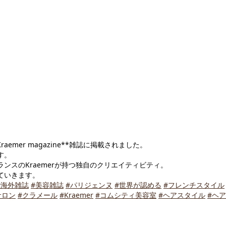
aemer magazine**雑誌に掲載されました。
す。
スのKraemerが持つ独自のクリエイティビティ。
ていきます。
#海外雑誌
#美容雑誌
#パリジェンヌ
#世界が認める
#フレンチスタイル
サロン
#クラメール
#Kraemer
#コムシティ美容室
#ヘアスタイル
#ヘ