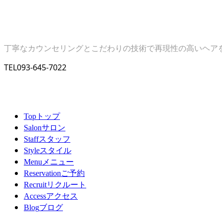
丁寧なカウンセリングとこだわりの技術で再現性の高いヘア
TEL
093-645-7022
トップ
Top
サロン
Salon
スタッフ
Staff
スタイル
Style
メニュー
Menu
ご予約
Reservation
リクルート
Recruit
アクセス
Access
ブログ
Blog