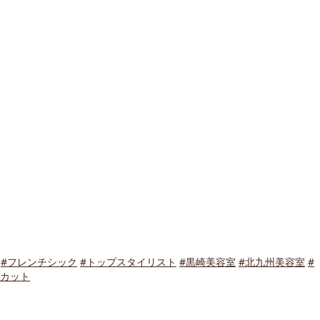
#フレンチシック
#トップスタイリスト
#黒崎美容室
#北九州美容室
#
アカット