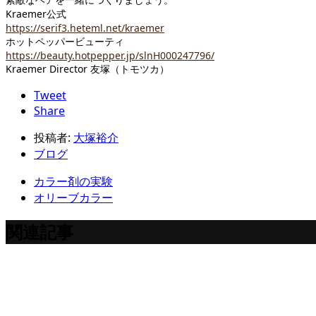
Kraemer公式
https://serif3.heteml.net/kraemer
ホットペッパービューティ
https://beauty.hotpepper.jp/slnH000247796/
Kraemer Director 友塚（トモツカ）
Tweet
Share
投稿者:
大塚裕介
ブログ
カラー剤の実験
オリーブカラー
関連記事