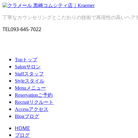
丁寧なカウンセリングとこだわりの技術で再現性の高いヘア
TEL
093-645-7022
トップ
Top
サロン
Salon
スタッフ
Staff
スタイル
Style
メニュー
Menu
ご予約
Reservation
リクルート
Recruit
アクセス
Access
ブログ
Blog
HOME
ブログ