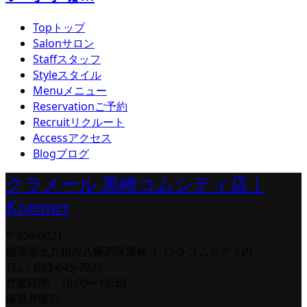
Top
トップ
Salon
サロン
Staff
スタッフ
Style
スタイル
Menu
メニュー
Reservation
ご予約
Recruit
リクルート
Access
アクセス
Blog
ブログ
クラメール 黒崎コムシティ店｜
Kraemer
〒806-0021
福岡県北九州市八幡西区黒崎３-15-3 コムシティ内
TEL：093-645-7022
営業時間 10:00〜18:30
毎週月曜日