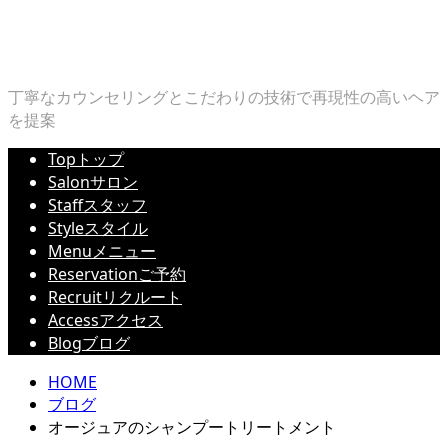
丁寧なカウンセリングとこだわりの技術で再現性の高いヘア
を提案
Top
トップ
Salon
サロン
Staff
スタッフ
Style
スタイル
Menu
メニュー
Reservation
ご予約
Recruit
リクルート
Access
アクセス
Blog
ブログ
HOME
ブログ
オージュアのシャンプートリートメント