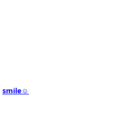
smile☺