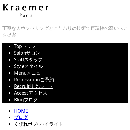
丁寧なカウンセリングとこだわりの技術で再現性の高いヘア
を提案
Top
トップ
Salon
サロン
Staff
スタッフ
Style
スタイル
Menu
メニュー
Reservation
ご予約
Recruit
リクルート
Access
アクセス
Blog
ブログ
HOME
ブログ
くびれボブ×ハイライト