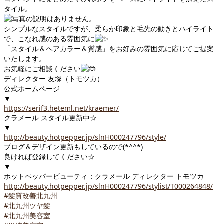
タイル。
シンプルなスタイルですが、柔らか印象と毛先の動きとハイライト
で、こなれ感のある雰囲気に
「スタイル＆ヘアカラー＆質感」をお好みの雰囲気に応じてご提案
いたします。
お気軽にご相談ください
ディレクター 友塚（トモツカ）
公式ホームページ
▼
https://serif3.heteml.net/kraemer/
クラメール スタイル更新中☆
▼
http://beauty.hotpepper.jp/slnH000247796/style/
ブログ＆デザイン更新もしているので(*^^*)
良ければ登録してください☆
▼
ホットペッパービューティ：クラメール ディレクター トモツカ
http://beauty.hotpepper.jp/slnH000247796/stylist/T000264848/
#髪質改善北九州
#北九州ツヤ髪
#北九州美容室