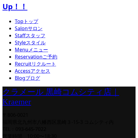
Up！！
Top
トップ
Salon
サロン
Staff
スタッフ
Style
スタイル
Menu
メニュー
Reservation
ご予約
Recruit
リクルート
Access
アクセス
Blog
ブログ
クラメール 黒崎コムシティ店｜
Kraemer
〒806-0021
福岡県北九州市八幡西区黒崎３-15-3 コムシティ内
TEL：093-645-7022
営業時間 10:00〜18:30