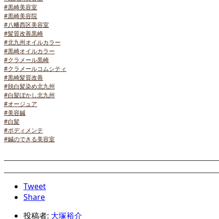
#黒崎美容室
#黒崎美容院
#八幡西区美容室
#髪質改善黒崎
#北九州オイルカラー
#黒崎オイルカラー
#クラメール黒崎
#クラメールコムシティ
#黒崎髪質改善
#脱白髪染め北九州
#白髪ぼかし北九州
#オージュア
#美容鍼
#白髪
#ボディメンテ
#鍼のできる美容室
Tweet
Share
投稿者:
大塚裕介