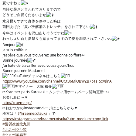
夏ですねぇ
危険な暑さと言われておりますので
どうぞご自愛くださいませ
水分摂りすぎて身体を冷やした時は
前回あげた『夏バテ解消ストレッチ』をされて下さい
今年はイベントも沢山ありそうですね
わっしょい百万夏祭りも始まってますので夏を満喫されて下さいね
Bonjour
Je suis coiffeur.
J’espère que vous trouverez une bonne coiffure
✂︎
Bonne journée
J’ai hâte de travailler avec vousaujourd’hui.
Bonne journée Madame !
YouTubeチャンネルはこちら
https://www.youtube.com/channel/UCtB6MiQBWZB7p1s_5xVIlnA
デザイナー 大塚 裕介
✂︎
Kraemer paris Kurosakiコムシティ店ホームページ随時更新中♪
お楽しみに〜▼
http://kraemer.jp/
✂︎
おおつかのInstagramページはこちらから▼
検索は「
@kraemer.otsuka
」で
https://instagram.com/kraemer.otsuka?utm_medium=copy_link
#髪質改善北九州
#北九州ツヤ髪
#北九州美容室