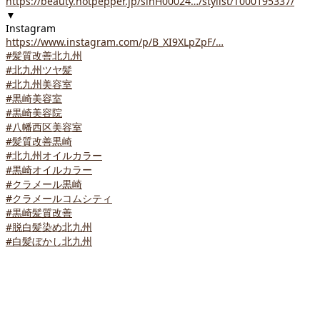
https://beauty.hotpepper.jp/slnH00024…/stylist/T000195337/
▼
Instagram
https://www.instagram.com/p/B_XI9XLpZpF/…
#髪質改善北九州
#北九州ツヤ髪
#北九州美容室
#黒崎美容室
#黒崎美容院
#八幡西区美容室
#髪質改善黒崎
#北九州オイルカラー
#黒崎オイルカラー
#クラメール黒崎
#クラメールコムシティ
#黒崎髪質改善
#脱白髪染め北九州
#白髪ぼかし北九州