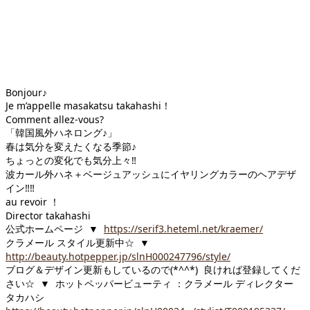
Bonjour♪
Je m’appelle masakatsu takahashi！
Comment allez-vous?
「韓国風外ハネロング♪」
春は気分を変えたくなる季節♪
ちょっとの変化でも気分上々
‼︎
波カール外ハネ＋ベージュアッシュにイヤリングカラーのヘアデザ
イン
‼︎
‼︎
au revoir ！
Director takahashi
公式ホームページ ▼
https://serif3.heteml.net/kraemer/
クラメール スタイル更新中☆ ▼
http://beauty.hotpepper.jp/slnH000247796/style/
ブログ＆デザイン更新もしているので(*^^*) 良ければ登録してくだ
さい☆ ▼ ホットペッパービューティ ：クラメール ディレクター
タカハシ