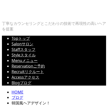
丁寧なカウンセリングとこだわりの技術で再現性の高いヘア
を提案
Top
トップ
Salon
サロン
Staff
スタッフ
Style
スタイル
Menu
メニュー
Reservation
ご予約
Recruit
リクルート
Access
アクセス
Blog
ブログ
HOME
ブログ
韓国風ヘアデザイン！