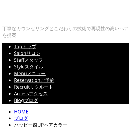
丁寧なカウンセリングとこだわりの技術で再現性の高いヘア
を提案
Top
トップ
Salon
サロン
Staff
スタッフ
Style
スタイル
Menu
メニュー
Reservation
ご予約
Recruit
リクルート
Access
アクセス
Blog
ブログ
HOME
ブログ
ハッピー感UPヘアカラー