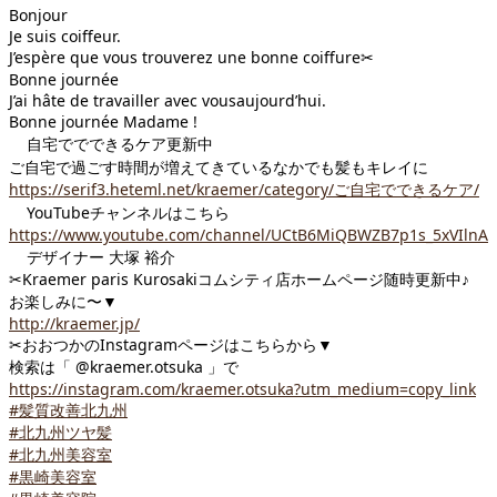
Bonjour
Je suis coiffeur.
J’espère que vous trouverez une bonne coiffure
✂︎
Bonne journée
J’ai hâte de travailler avec vousaujourd’hui.
Bonne journée Madame !
自宅ででできるケア更新中
ご自宅で過ごす時間が増えてきているなかでも髪もキレイに
https://serif3.heteml.net/kraemer/category/ご自宅でできるケア/
YouTubeチャンネルはこちら
https://www.youtube.com/channel/UCtB6MiQBWZB7p1s_5xVIlnA
デザイナー 大塚 裕介
✂︎
Kraemer paris Kurosakiコムシティ店ホームページ随時更新中♪
お楽しみに〜▼
http://kraemer.jp/
✂︎
おおつかのInstagramページはこちらから▼
検索は「 @kraemer.otsuka 」で
https://instagram.com/kraemer.otsuka?utm_medium=copy_link
#髪質改善北九州
#北九州ツヤ髪
#北九州美容室
#黒崎美容室