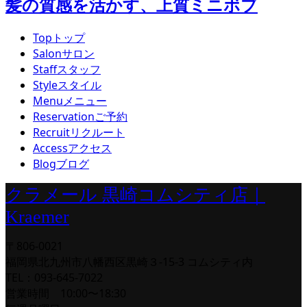
髪の質感を活かす、上質ミニボブ
Top
トップ
Salon
サロン
Staff
スタッフ
Style
スタイル
Menu
メニュー
Reservation
ご予約
Recruit
リクルート
Access
アクセス
Blog
ブログ
クラメール 黒崎コムシティ店｜
Kraemer
〒806-0021
福岡県北九州市八幡西区黒崎３-15-3 コムシティ内
TEL：093-645-7022
営業時間 10:00〜18:30