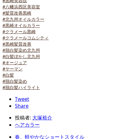
#黒崎美容院
#八幡浜西区美容室
#髪質改善黒崎
#北九州オイルカラー
#黒崎オイルカラー
#クラメール黒崎
#クラメールコムシティ
#黒崎髪質改善
#脱白髪染め北九州
#白髪ぼかし北九州
#オージュア
#ヤーマン
#白髪
#脱白髪染め
#脱白髪ハイライト
Tweet
Share
投稿者:
大塚裕介
ヘアカラー
春、軽やかなショートスタイル