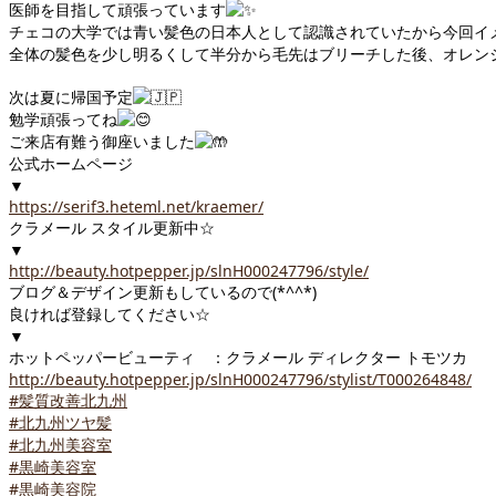
医師を目指して頑張っています
チェコの大学では青い髪色の日本人として認識されていたから今回イ
全体の髪色を少し明るくして半分から毛先はブリーチした後、オレン
次は夏に帰国予定
勉学頑張ってね
ご来店有難う御座いました
公式ホームページ
▼
https://serif3.heteml.net/kraemer/
クラメール スタイル更新中☆
▼
http://beauty.hotpepper.jp/slnH000247796/style/
ブログ＆デザイン更新もしているので(*^^*)
良ければ登録してください☆
▼
ホットペッパービューティ ：クラメール ディレクター トモツカ
http://beauty.hotpepper.jp/slnH000247796/stylist/T000264848/
#髪質改善北九州
#北九州ツヤ髪
#北九州美容室
#黒崎美容室
#黒崎美容院