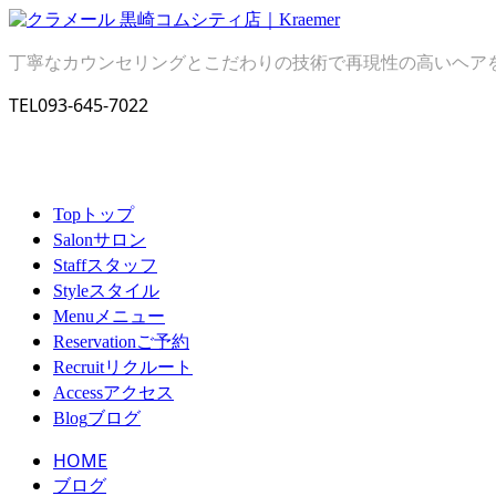
丁寧なカウンセリングとこだわりの技術で再現性の高いヘア
TEL
093-645-7022
トップ
Top
サロン
Salon
スタッフ
Staff
スタイル
Style
メニュー
Menu
ご予約
Reservation
リクルート
Recruit
アクセス
Access
ブログ
Blog
HOME
ブログ