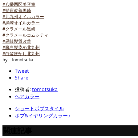
#八幡西区美容室
#髪質改善黒崎
#北九州オイルカラー
#黒崎オイルカラー
#クラメール黒崎
#クラメールコムシティ
#黒崎髪質改善
#脱白髪染め北九州
#白髪ぼかし北九州
by tomotsuka.
Tweet
Share
投稿者:
tomotsuka
ヘアカラー
ショートボブスタイル
ボブ&イヤリングカラー♪
関連記事