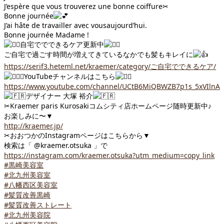
J’espère que vous trouverez une bonne coiffure
✂︎
Bonne journée
J’ai hâte de travailler avec vousaujourd’hui.
Bonne journée Madame !
自宅ででできるケア更新中
ご自宅で過ごす時間が増えてきているなかでも髪もキレイに
https://serif3.heteml.net/kraemer/category/ご自宅でできるケア/
YouTubeチャンネルはこちら
https://www.youtube.com/channel/UCtB6MiQBWZB7p1s_5xVIlnA
デザイナー 大塚 裕介
✂︎
Kraemer paris Kurosakiコムシティ店ホームページ随時更新中♪
お楽しみに〜▼
http://kraemer.jp/
✂︎
おおつかのInstagramページはこちらから▼
検索は「 @kraemer.otsuka 」で
https://instagram.com/kraemer.otsuka?utm_medium=copy_link
#黒崎美容室
#北九州美容室
#八幡西区美容室
#髪質改善黒崎
#髪質改善ストレート
#北九州美容院