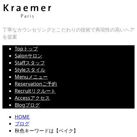
丁寧なカウンセリングとこだわりの技術で再現性の高いヘア
を提案
Top
トップ
Salon
サロン
Staff
スタッフ
Style
スタイル
Menu
メニュー
Reservation
ご予約
Recruit
リクルート
Access
アクセス
Blog
ブログ
HOME
ブログ
秋色キーワードは【ベイク】