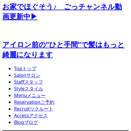
お家でほぐそう♪ ごっチャンネル動
画更新中▶
アイロン前の”ひと手間”で髪はもっと
綺麗になります
Top
トップ
Salon
サロン
Staff
スタッフ
Style
スタイル
Menu
メニュー
Reservation
ご予約
Recruit
リクルート
Access
アクセス
Blog
ブログ