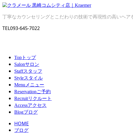
丁寧なカウンセリングとこだわりの技術で再現性の高いヘア
TEL
093-645-7022
トップ
Top
サロン
Salon
スタッフ
Staff
スタイル
Style
メニュー
Menu
ご予約
Reservation
リクルート
Recruit
アクセス
Access
ブログ
Blog
HOME
ブログ