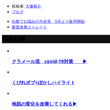
投稿者:
大塚裕介
ブログ
白髪でお悩みの方必見 5月より販売開始
髪質改善ストレート
関連記事
クラメール流 covid-19対策 ▶
くびれボブ×ぼかしハイライト
地肌の変化を改善してくれる▶