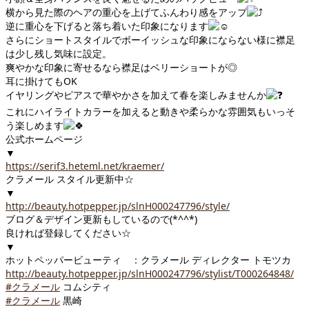
横から見た際のヘアの重心を上げてふんわり感をアップ
逆に重心を下げると落ち着いた印象になります
さらにショートスタイルでボーイッシュな印象にならない様に襟足
は少し残し気味に設定。
爽やかな印象に寄せるなら襟足はベリーショートが◎
耳に掛けてもOK
イヤリングやピアスで華やかさを加えて春を楽しみませんか
これにハイライトカラーを加えると動きや柔らかな雰囲気もいっそ
う楽しめます
公式ホームページ
▼
https://serif3.heteml.net/kraemer/
クラメール スタイル更新中☆
▼
http://beauty.hotpepper.jp/slnH000247796/style/
ブログ＆デザイン更新もしているので(*^^*)
良ければ登録してください☆
▼
ホットペッパービューティ ：クラメール ディレクター トモツカ
http://beauty.hotpepper.jp/slnH000247796/stylist/T000264848/
#クラメール
コムシティ
#クラメール
黒崎