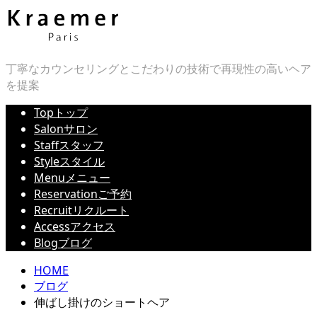
丁寧なカウンセリングとこだわりの技術で再現性の高いヘア
を提案
Top
トップ
Salon
サロン
Staff
スタッフ
Style
スタイル
Menu
メニュー
Reservation
ご予約
Recruit
リクルート
Access
アクセス
Blog
ブログ
HOME
ブログ
伸ばし掛けのショートヘア