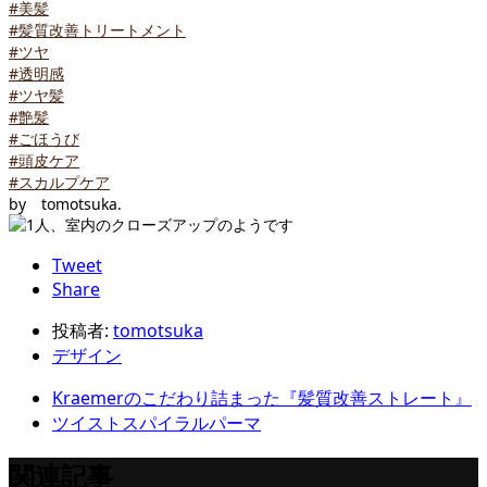
#美髪
#髪質改善トリートメント
#ツヤ
#透明感
#ツヤ髪
#艶髪
#ごほうび
#頭皮ケア
#スカルプケア
by tomotsuka.
Tweet
Share
投稿者:
tomotsuka
デザイン
Kraemerのこだわり詰まった『髪質改善ストレート』
ツイストスパイラルパーマ
関連記事