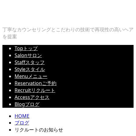
丁寧なカウンセリングとこだわりの技術で再現性の高いヘア
を提案
Top
トップ
Salon
サロン
Staff
スタッフ
Style
スタイル
Menu
メニュー
Reservation
ご予約
Recruit
リクルート
Access
アクセス
Blog
ブログ
HOME
ブログ
リクルートのお知らせ