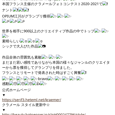
本国フランス主催のクラメールフォトコンテスト2020-2021で
ナント
OPIUM江川がグランプリ獲得
世界を相手に900以上のクリエイティブ作品の中でトップ
素晴らしい
シックで大人びた作品
作品全体の雰囲気も素敵
まだまだ若い感性でありながら本国の様々なジャンルのクリエイタ
ーから票を獲得してグランプリを得ました。
フランスとリモートで発表された時はすごく興奮
bravo
感動
公式ホームページ
▼
https://serif3.heteml.net/kraemer/
クラメール スタイル更新中☆
▼
http://beauty.hotpepper.jp/slnH000247796/style/