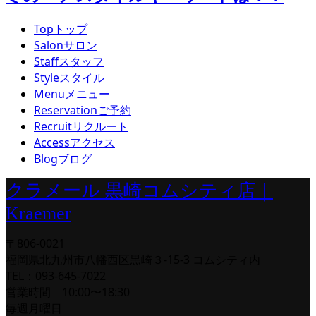
Top
トップ
Salon
サロン
Staff
スタッフ
Style
スタイル
Menu
メニュー
Reservation
ご予約
Recruit
リクルート
Access
アクセス
Blog
ブログ
クラメール 黒崎コムシティ店｜
Kraemer
〒806-0021
福岡県北九州市八幡西区黒崎３-15-3 コムシティ内
TEL：093-645-7022
営業時間 10:00〜18:30
毎週月曜日