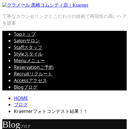
丁寧なカウンセリングとこだわりの技術で再現性の高いヘア
を提案
Top
トップ
Salon
サロン
Staff
スタッフ
Style
スタイル
Menu
メニュー
Reservation
ご予約
Recruit
リクルート
Access
アクセス
Blog
ブログ
HOME
ブログ
Kraemerフォトコンテスト結果！！
Blog
ブログ