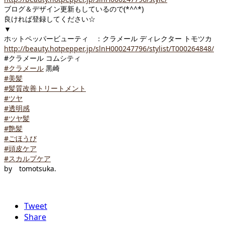
ブログ＆デザイン更新もしているので(*^^*)
良ければ登録してください☆
▼
ホットペッパービューティ ：クラメール ディレクター トモツカ
http://beauty.hotpepper.jp/slnH000247796/stylist/T000264848/
#クラメール コムシティ
#クラメール
黒崎
#美髪
#髪質改善トリートメント
#ツヤ
#透明感
#ツヤ髪
#艶髪
#ごほうび
#頭皮ケア
#スカルプケア
by tomotsuka.
Tweet
Share