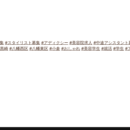
集
#スタイリスト募集
#アディクシー
#美容院求人
#中途アシスタント
#黒崎
#八幡西区
#八幡東区
#小倉
#おしゃれ
#美容学生
#就活
#学生
#