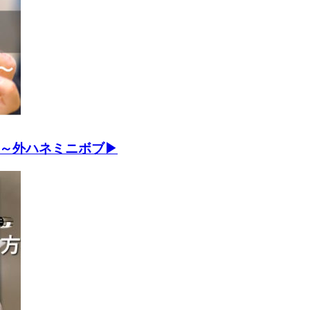
～外ハネミニボブ▶