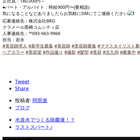
正社員：180,000円～
●パート・アルバイト：時給900円〜(要相談)
気になることなどありましたらお気軽にDMにてご連絡ください
応募連絡先：株式会社BRG
クラメール黒崎コムシティ店
人事連絡先：℡093-663-9966
担当：岩永
#美容師求人
#新卒生募集
#美容師
#美容師募集
#ママスタイリスト募
ヘアカラー
#美容室
#作品撮り
#撮影
#髪型
#美容
#北九州
#募集中
Tweet
Share
投稿者:
阿部進
ブログ
水道水でつくる除菌液！？
ラストスパート♪