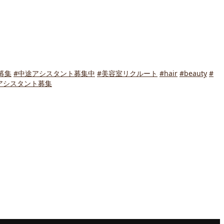
募集
#中途アシスタント募集中
#美容室リクルート
#hair
#beauty
#
アシスタント募集