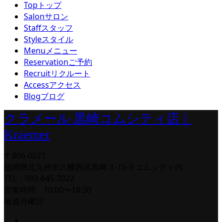
Top
トップ
Salon
サロン
Staff
スタッフ
Style
スタイル
Menu
メニュー
Reservation
ご予約
Recruit
リクルート
Access
アクセス
Blog
ブログ
クラメール 黒崎コムシティ店｜
Kraemer
〒806-0021
福岡県北九州市八幡西区黒崎３-15-3 コムシティ内
TEL：093-645-7022
営業時間 10:00〜18:30
毎週月曜日