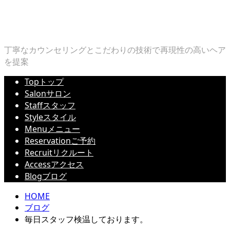
丁寧なカウンセリングとこだわりの技術で再現性の高いヘア
を提案
Top
トップ
Salon
サロン
Staff
スタッフ
Style
スタイル
Menu
メニュー
Reservation
ご予約
Recruit
リクルート
Access
アクセス
Blog
ブログ
HOME
ブログ
毎日スタッフ検温しております。