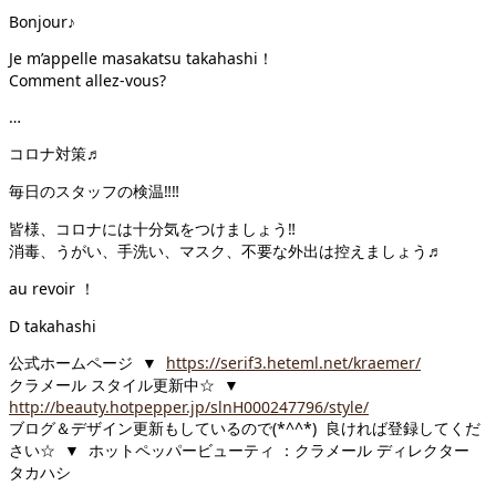
Bonjour♪
Je m’appelle masakatsu takahashi！
Comment allez-vous?
…
コロナ対策♬
毎日のスタッフの検温
‼︎
‼︎
皆様、コロナには十分気をつけましょう
‼︎
消毒、うがい、手洗い、マスク、不要な外出は控えましょう♬
au revoir ！
D takahashi
公式ホームページ ▼
https://serif3.heteml.net/kraemer/
クラメール スタイル更新中☆ ▼
http://beauty.hotpepper.jp/slnH000247796/style/
ブログ＆デザイン更新もしているので(*^^*) 良ければ登録してくだ
さい☆ ▼ ホットペッパービューティ ：クラメール ディレクター
タカハシ