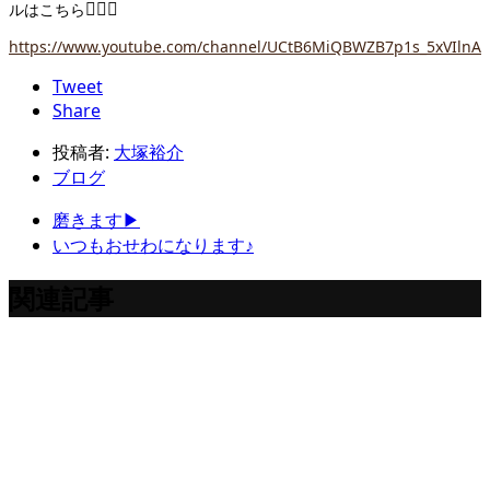
💁‍♂️
✨
ルはこちら
https://www.youtube.com/channel/UCtB6MiQBWZB7p1s_5xVIlnA
Tweet
Share
投稿者:
大塚裕介
ブログ
磨きます▶
いつもおせわになります♪
関連記事