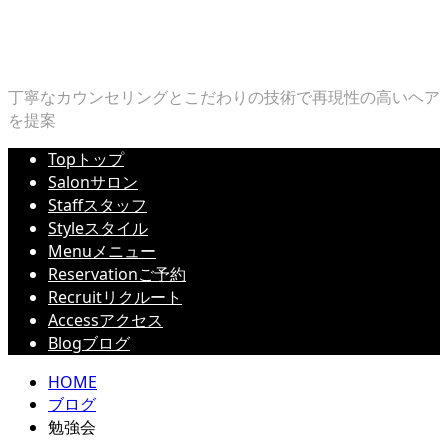
丁寧なカウンセリングとこだわりの技術で再現性の高いヘア
を提案
Top
トップ
Salon
サロン
Staff
スタッフ
Style
スタイル
Menu
メニュー
Reservation
ご予約
Recruit
リクルート
Access
アクセス
Blog
ブログ
HOME
ブログ
勉強会