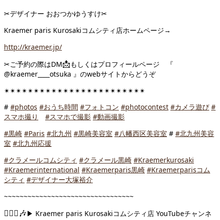
✂︎
デザイナー おおつかゆうすけ
✂︎
Kraemer paris Kurosakiコムシティ店ホームページ→
http://kraemer.jp/
📩
✂︎
ご予約の際はDM
もしくはプロフィールページ 『
@kraemer____otsuka 』のwebサイトからどうぞ
✴︎
✴︎
✴︎
✴︎
✴︎
✴︎
✴︎
✴︎
✴︎
✴︎
✴︎
✴︎
✴︎
✴︎
✴︎
✴︎
✴︎
✴︎
✴︎
✴︎
✴︎
✴︎
✴︎
✴︎
#
#
photos
#
おうち時間
#
フォトコン
#
photocontest
#
カメラ遊び
#
スマホ撮り
#
スマホで撮影
#
動画撮影
#
黒崎
#
Paris
#
北九州
#
黒崎美容室
#
八幡西区美容室
#
#
北九州美容
室
#
北九州応援
#
クラメールコムシティ
#
クラメール黒崎
#
Kraemerkurosaki
#
Kraemerinternational
#
Kraemerparis黒崎
#
Kraemerparisコム
シティ
#
デザイナー大塚裕介
~~~~~~~~~~~~~~~~~~~~~~~~~~~~~~~~~
💁🏼‍♀
🎶
▶︎
Kraemer paris Kurosakiコムシティ店 ️YouTubeチャンネ