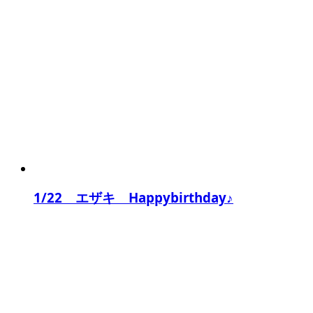
1/22 エザキ Happybirthday♪