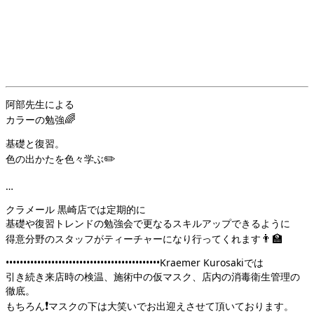
阿部先生による
🌈
カラーの勉強
基礎と復習。
✏️
色の出かたを色々学ぶ
…
クラメール 黒崎店では定期的に
基礎や復習トレンドの勉強会で更なるスキルアップできるように
👨‍🏫
得意分野のスタッフがティーチャーになり行ってくれます
••••••••••••••••••••••••••••••••••••••••••••Kraemer Kurosakiでは
引き続き来店時の検温、施術中の仮マスク、店内の消毒衛生管理の
徹底。
❗️
もちろん
マスクの下は大笑いでお出迎えさせて頂いております。