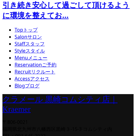
引き続き安心して過ごして頂けるよう
に環境を整えてお...
Top
トップ
Salon
サロン
Staff
スタッフ
Style
スタイル
Menu
メニュー
Reservation
ご予約
Recruit
リクルート
Access
アクセス
Blog
ブログ
クラメール 黒崎コムシティ店｜
Kraemer
〒806-0021
福岡県北九州市八幡西区黒崎３-15-3 コムシティ内