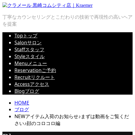
丁寧なカウンセリングとこだわりの技術で再現性の高いヘア
を提案
Top
トップ
Salon
サロン
Staff
スタッフ
Style
スタイル
Menu
メニュー
Reservation
ご予約
Recruit
リクルート
Access
アクセス
Blog
ブログ
HOME
ブログ
NEWアイテム入荷のお知らせ♪まずは動画をご覧くだ
さい♪顔のコロコロ編