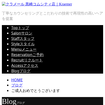
丁寧なカウンセリングとこだわりの技術で再現性の高いヘア
を提案
Top
トップ
Salon
サロン
Staff
スタッフ
Style
スタイル
Menu
メニュー
Reservation
ご予約
Recruit
リクルート
Access
アクセス
Blog
ブログ
HOME
ブログ
ご成人おめでとうございます
Blog
ブログ