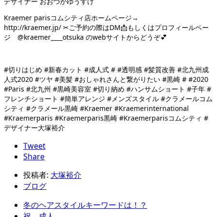
デザイナー おおつかゆうすけ
Kraemer parisコムシティ店ホームページ→
http://kraemer.jp/ ✂︎ご予約の際はDM📩もしくはプロフィールペー
ジ @kraemer____otsuka のwebサイトからどうぞ💕
#切りはじめ #新春カット #成人式 # #透明感 #髪質改善 #北九州成
人式2020 #ツヤ #美髪 #おしゃれさんと繋がりたい #黒崎 # #2020
#Paris #北九州 #黒崎美容室 #切り納め #ハンサムショート #子年 #
フレンチショート #簡単アレンジ #メンズスタイル #クラメールコム
シティ #クラメール黒崎 #Kraemer #Kraemerinternational
#Kraemerparis #Kraemerparis黒崎 #Kraemerparisコムシティ #
デザイナー大塚裕介
Tweet
Share
投稿者:
大塚裕介
ブログ
冬のヘアスタイルキーワードは！？
祝 成人