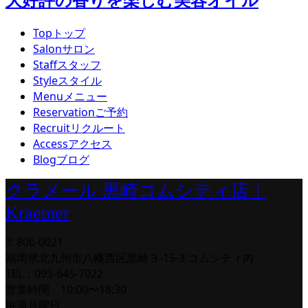
Top
トップ
Salon
サロン
Staff
スタッフ
Style
スタイル
Menu
メニュー
Reservation
ご予約
Recruit
リクルート
Access
アクセス
Blog
ブログ
クラメール 黒崎コムシティ店｜
Kraemer
〒806-0021
福岡県北九州市八幡西区黒崎３-15-3 コムシティ内
TEL：093-645-7022
営業時間 10:00〜18:30
毎週月曜日