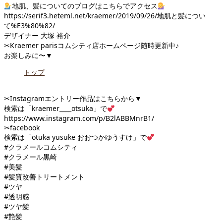
地肌、髪についてのブログはこちらでアクセス
https://serif3.heteml.net/kraemer/2019/09/26/地肌と髪につい
て%E3%80%82/
デザイナー 大塚 裕介
✂︎Kraemer parisコムシティ店ホームページ随時更新中♪
お楽しみに〜▼
トップ
✂︎Instagramエントリー作品はこちらから▼
検索は「kraemer____otsuka」で
https://www.instagram.com/p/B2lABBMnrB1/
✂︎facebook
検索は「otuka yusuke おおつかゆうすけ」で
#クラメールコムシティ
#クラメール黒崎
#美髪
#髪質改善トリートメント
#ツヤ
#透明感
#ツヤ髪
#艶髪