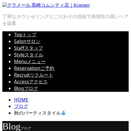
丁寧なカウンセリングとこだわりの技術で再現性の高いヘア
を提案
Top
トップ
Salon
サロン
Staff
スタッフ
Style
スタイル
Menu
メニュー
Reservation
ご予約
Recruit
リクルート
Access
アクセス
Blog
ブログ
HOME
ブログ
秋のパーティスタイル
Blog
ブログ