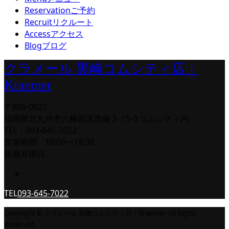
Reservation
ご予約
Recruit
リクルート
Access
アクセス
Blog
ブログ
クラメール 黒崎コムシティ店｜
Kraemer
〒806-0021
福岡県北九州市八幡西区黒崎３-15-3 コムシティ内
TEL：093-645-7022
営業時間 10:00〜18:30
毎週月曜日
TEL
093-645-7022
Copyright © クラメール 黒崎コムシティ店｜Kraemer All Rights
Reserved.