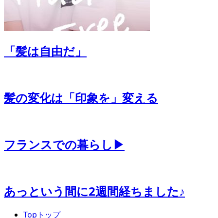
「髪は自由だ」
髪の変化は「印象を」変える
フランスでの暮らし▶
あっという間に2週間経ちました♪
Top
トップ