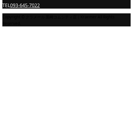
TEL
093-645-7022
Copyright © クラメール 黒崎コムシティ店｜Kraemer All Rights
Reserved.