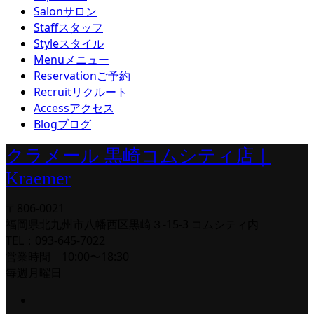
Salon
サロン
Staff
スタッフ
Style
スタイル
Menu
メニュー
Reservation
ご予約
Recruit
リクルート
Access
アクセス
Blog
ブログ
クラメール 黒崎コムシティ店｜
Kraemer
〒806-0021
福岡県北九州市八幡西区黒崎３-15-3 コムシティ内
TEL：093-645-7022
営業時間 10:00〜18:30
毎週月曜日