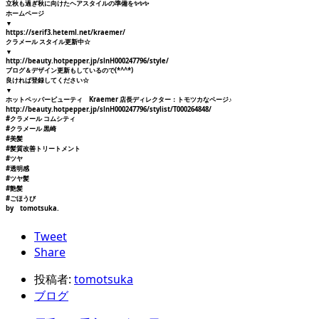
立秋も過ぎ秋に向けたヘアスタイルの準備を✨✨✨
ホームページ
▼
https://serif3.heteml.net/kraemer/
クラメール スタイル更新中☆
▼
http://beauty.hotpepper.jp/slnH000247796/style/
ブログ＆デザイン更新もしているので(*^^*)
良ければ登録してください☆
▼
ホットペッパービューティ Kraemer 店長ディレクター：トモツカなページ♪
http://beauty.hotpepper.jp/slnH000247796/stylist/T000264848/
#クラメール コムシティ
#クラメール 黒崎
#美髪
#髪質改善トリートメント
#ツヤ
#透明感
#ツヤ髪
#艶髪
#ごほうび
by tomotsuka.
Tweet
Share
投稿者:
tomotsuka
ブログ