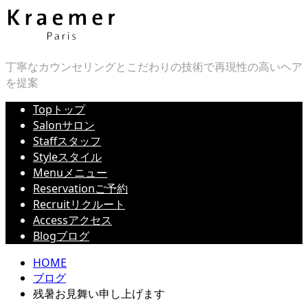
丁寧なカウンセリングとこだわりの技術で再現性の高いヘア
を提案
Top
トップ
Salon
サロン
Staff
スタッフ
Style
スタイル
Menu
メニュー
Reservation
ご予約
Recruit
リクルート
Access
アクセス
Blog
ブログ
HOME
ブログ
残暑お見舞い申し上げます