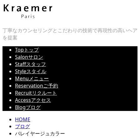
丁寧なカウンセリングとこだわりの技術で再現性の高いヘア
を提案
Top
トップ
Salon
サロン
Staff
スタッフ
Style
スタイル
Menu
メニュー
Reservation
ご予約
Recruit
リクルート
Access
アクセス
Blog
ブログ
HOME
ブログ
バレイヤージュカラー