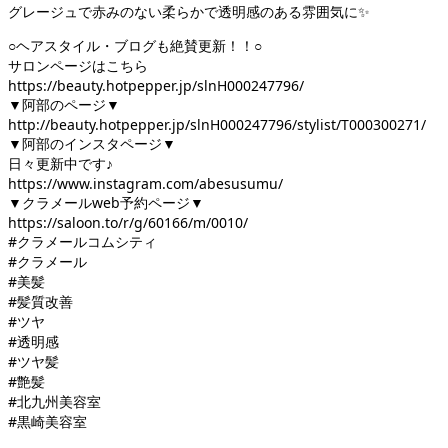
グレージュで赤みのない柔らかで透明感のある雰囲気に✨
○ヘアスタイル・ブログも絶賛更新！！○
サロンページはこちら
https://beauty.hotpepper.jp/slnH000247796/
▼阿部のページ▼
http://beauty.hotpepper.jp/slnH000247796/stylist/T000300271/
▼阿部のインスタページ▼
日々更新中です♪
https://www.instagram.com/abesusumu/
▼クラメールweb予約ページ▼
https://saloon.to/r/g/60166/m/0010/
#クラメールコムシティ
#クラメール
#美髪
#髪質改善
#ツヤ
#透明感
#ツヤ髪
#艶髪
#北九州美容室
#黒崎美容室