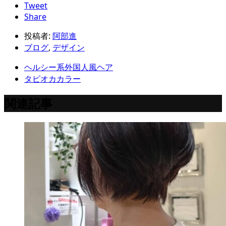
Tweet
Share
投稿者:
阿部進
ブログ
,
デザイン
ヘルシー系外国人風ヘア
タピオカカラー
関連記事