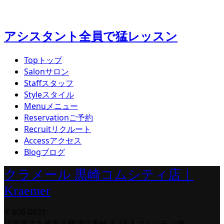
アシスタント全員で猛レッスン
Top
トップ
Salon
サロン
Staff
スタッフ
Style
スタイル
Menu
メニュー
Reservation
ご予約
Recruit
リクルート
Access
アクセス
Blog
ブログ
クラメール 黒崎コムシティ店｜
Kraemer
〒806-0021
福岡県北九州市八幡西区黒崎３-15-3 コムシティ内