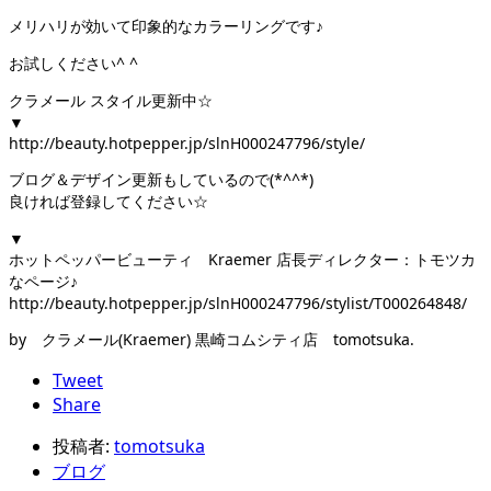
メリハリが効いて印象的なカラーリングです♪
お試しください^ ^
クラメール スタイル更新中☆
▼
http://beauty.hotpepper.jp/slnH000247796/style/
ブログ＆デザイン更新もしているので(*^^*)
良ければ登録してください☆
▼
ホットペッパービューティ Kraemer 店長ディレクター：トモツカ
なページ♪
http://beauty.hotpepper.jp/slnH000247796/stylist/T000264848/
by クラメール(Kraemer) 黒崎コムシティ店 tomotsuka.
Tweet
Share
投稿者:
tomotsuka
ブログ