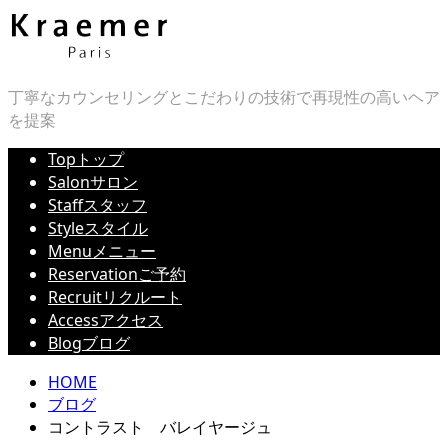
丁寧なカウンセリングとこだわりの技術で再現性の高いヘア
を提案
Top
トップ
Salon
サロン
Staff
スタッフ
Style
スタイル
Menu
メニュー
Reservation
ご予約
Recruit
リクルート
Access
アクセス
Blog
ブログ
HOME
ブログ
コントラスト バレイヤージュ